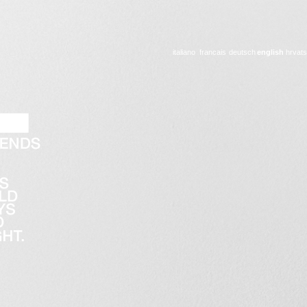
italiano
francais
deutsch
english
hrvats