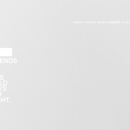
italiano
francais
deutsch
english
hrvats