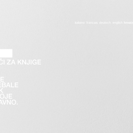
italiano
francais
deutsch
english
hrvat