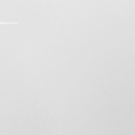
ski
slovensko